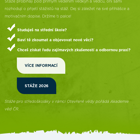
Stáže probíhají pod přímým vedením vědkyň a vědců, oni sami
rozhodují o přijetí stážistů na stáž. Dej si záležet na své přihlášce a
motivačním dopise. Držíme ti palce!
Studuješ na střední škole?
Baví tě zkoumat a objevovat nové věci?
Chceš získat řadu zajímavých zkušeností a odbornou praxi?
VÍCE INFORMACÍ
STÁŽE 2026
Stáže pro středoškoláky v rámci Otevřené vědy pořádá Akademie
věd ČR.