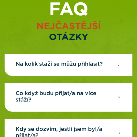
FAQ
NEJČASTĚJŠÍ
OTÁZKY
Na kolik stáží se můžu přihlásit?
Co když budu přijat/a na více
stáží?
Kdy se dozvím, jestli jsem byl/a
přijat/a?