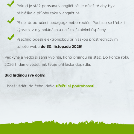
Pokud je stáž popsána v angličtině, je důležité aby byla
přihláška a přílohy taky v angličtině.
Přidej doporučení pedagoga nebo rodiče. Pochlub se třeba i
výhrami v olympiádách a dalšími školními úspěchy.
Všechno odešli elektronickou přihláškou prostřednictvím
tohoto webu
do 30. listopadu 2026
!
Vědkyně a vědci si sami vybírají, koho přijmou na stáž. Do konce roku
2026 ti dáme vědět, jak tvoje přihláška dopadla.
Buď hrdinou své doby!
Chceš vědět, do čeho jdeš?
Přečti si podrobnosti...