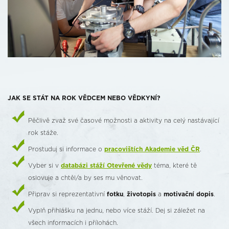
JAK SE STÁT NA ROK VĚDCEM NEBO VĚDKYNÍ?
Pěčlivě zvaž své časové možnosti a aktivity na celý nastávající
rok stáže.
Prostuduj si informace o
pracovištích Akademie věd ČR
.
Vyber si v
databázi stáží Otevřené vědy
téma, které tě
oslovuje a chtěl/a by ses mu věnovat.
Připrav si reprezentativní
fotku
,
životopis
a
motivační dopis
.
Vyplň přihlášku na jednu, nebo více stáží. Dej si záležet na
všech informacích i přílohách.