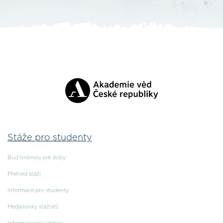
Stáže pro studenty
Buď hrdinou své doby
Přehled stáží
Informace pro studenty
Medailonky stážistů