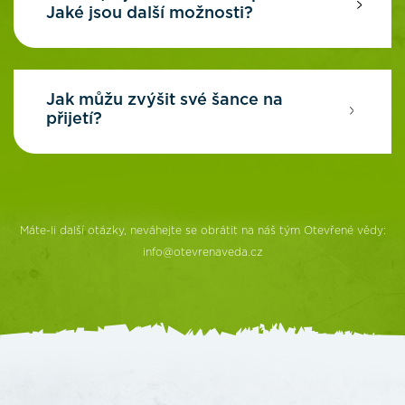
Jaké jsou další možnosti?
Jak můžu zvýšit své šance na
přijetí?
Máte-li další otázky, neváhejte se obrátit na náš tým Otevřené vědy:
info@otevrenaveda.cz