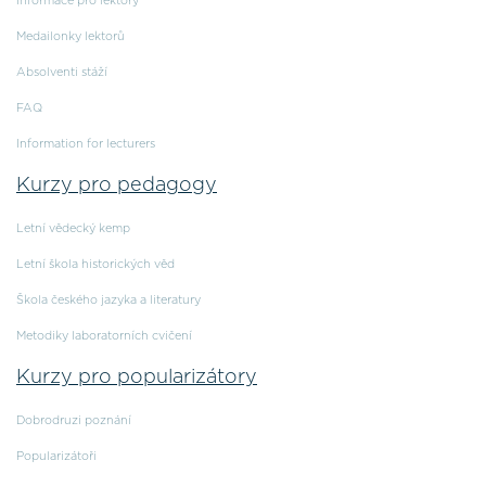
Informace pro lektory
Medailonky lektorů
Absolventi stáží
FAQ
Information for lecturers
Kurzy pro pedagogy
Letní vědecký kemp
Letní škola historických věd
Škola českého jazyka a literatury
Metodiky laboratorních cvičení
Kurzy pro popularizátory
Dobrodruzi poznání
Popularizátoři