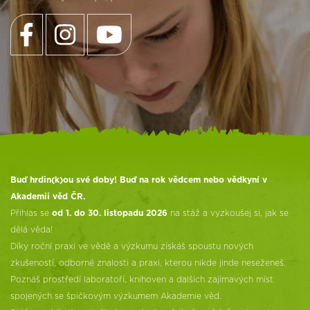
Buď hrdin(k)ou své doby! Buď na rok vědcem nebo vědkyní v
Akademii věd ČR.
Přihlas se
od 1. do 30. listopadu 2026
na stáž a vyzkoušej si, jak se
dělá věda!
Díky roční praxi ve vědě a výzkumu získáš spoustu nových
zkušeností, odborné znalosti a praxi, kterou nikde jinde neseženeš.
Poznáš prostředí laboratoří, knihoven a dalších zajímavých míst
spojených se špičkovým výzkumem Akademie věd.