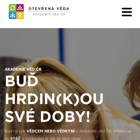
AKADEMIE VĚD ČR
BUĎ
HRDIN(K)OU
SVÉ DOBY!
Buď na rok
VĚDCEM NEBO VĚDKYNÍ
v Akademii věd ČR. Přihlas se
na
STÁŽ
a vyzkoušej si, jak se dělá věda!