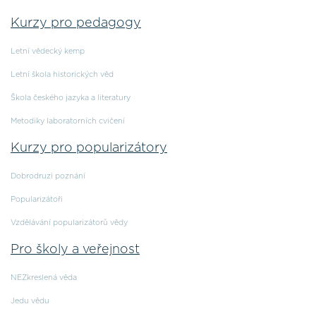
Kurzy pro pedagogy
Letní vědecký kemp
Letní škola historických věd
Škola českého jazyka a literatury
Metodiky laboratorních cvičení
Kurzy pro popularizátory
Dobrodruzi poznání
Popularizátoři
Vzdělávání popularizátorů vědy
Pro školy a veřejnost
NEZkreslená věda
Jedu vědu