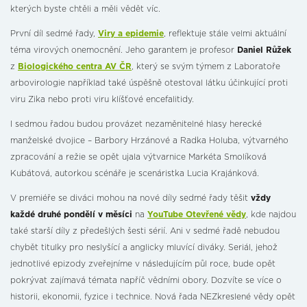
kterých byste chtěli a měli vědět víc.
První díl sedmé řady,
Viry a epidemie
, reflektuje stále velmi aktuální
téma virových onemocnění. Jeho garantem je profesor
Daniel Růžek
z
Biologického centra AV ČR
, který se svým týmem z Laboratoře
arbovirologie například také úspěšně otestoval látku účinkující proti
viru Zika nebo proti viru klíšťové encefalitidy.
I sedmou řadou budou provázet nezaměnitelné hlasy herecké
manželské dvojice – Barbory Hrzánové a Radka Holuba, výtvarného
zpracování a režie se opět ujala výtvarnice Markéta Smolíková
Kubátová, autorkou scénáře je scenáristka Lucia Krajánková.
V premiéře se diváci mohou na nové díly sedmé řady těšit
vždy
každé druhé pondělí v měsíci
na
YouTube Otevřené vědy
, kde najdou
také starší díly z předešlých šesti sérií. Ani v sedmé řadě nebudou
chybět titulky pro neslyšící a anglicky mluvící diváky. Seriál, jehož
jednotlivé epizody zveřejníme v následujícím půl roce, bude opět
pokrývat zajímavá témata napříč vědními obory. Dozvíte se více o
historii, ekonomii, fyzice i technice. Nová řada NEZkreslené vědy opět