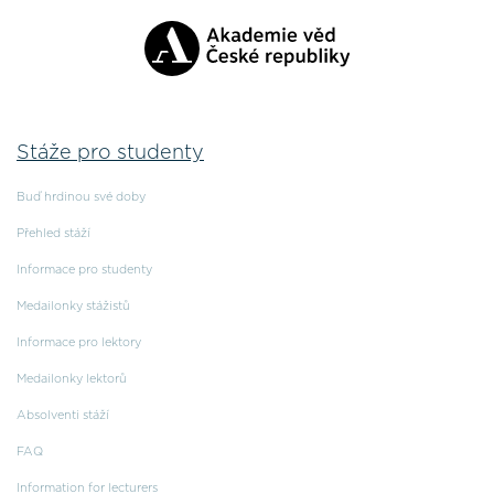
Stáže pro studenty
Buď hrdinou své doby
Přehled stáží
Informace pro studenty
Medailonky stážistů
Informace pro lektory
Medailonky lektorů
Absolventi stáží
FAQ
Information for lecturers