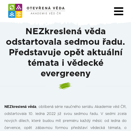
NEZkreslená věda
odstartovala sedmou řadu.
Představuje opět aktuální
témata i vědecké
evergreeny
NEZkreslená věda
, oblíbená série naučného seriálu Akademie věd ČR,
odstartovala 10. ledna 2022 již svou sedmou řadu. V sedmi zcela
nových dílech, které budou mít premiéru každý měsíc od ledna do
července, opět zábavnou formou představí vědecká témata, o