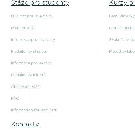
Stáže pro studenty
Kurzy p
Buď hrdinou své doby
Letní vědeck
Přehled stáží
Letní škola hi
Informace pro studenty
Škola českého 
Medailonky stážistů
Metodiky labo
Informace pro lektory
Medailonky lektorů
Absolventi stáží
FAQ
Information for lecturers
Kontakty