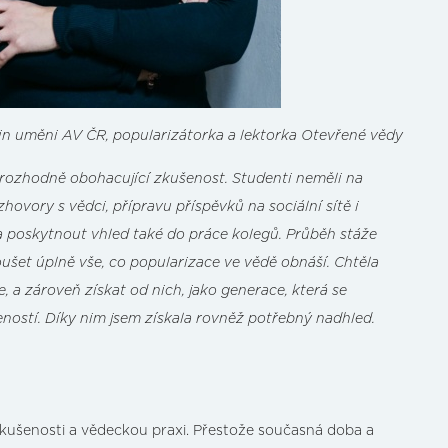
jin uměni AV ČR, popularizátorka a lektorka Otevřené vědy
a rozhodně obohacující zkušenost. Studenti neměli na
zhovory s vědci, přípravu příspěvků na sociální sítě i
žila poskytnout vhled také do práce kolegů. Průběh stáže
ušet úplně vše, co popularizace ve vědě obnáší. Chtěla
 a zároveň získat od nich, jako generace, která se
šeností. Díky nim jsem získala rovněž potřebný nadhled.
zkušenosti a vědeckou praxi. Přestože současná doba a