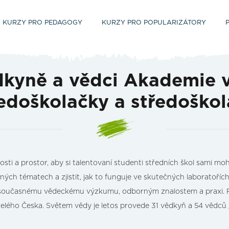
KURZY PRO PEDAGOGY
KURZY PRO POPULARIZÁTORY
ědkyně a vědci Akademie v
edoškolačky a středoško
osti a prostor, aby si talentovaní studenti středních škol sami mo
h tématech a zjistit, jak to funguje ve skutečných laboratořích
 současnému vědeckému výzkumu, odborným znalostem a praxi. Ro
celého Česka. Světem vědy je letos provede 31 vědkyň a 54 vědců