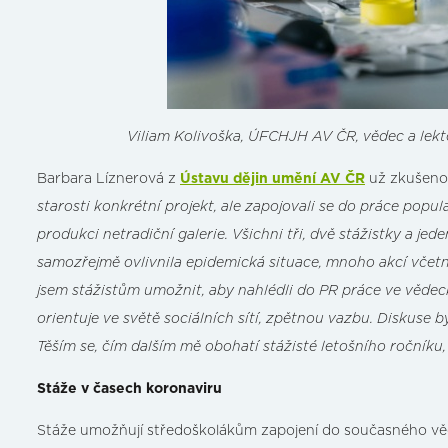
Viliam Kolivoška, ÚFCHJH AV ČR, vědec a lek
Barbara Líznerová z
Ústavu dějin umění AV ČR
už zkušeno
starosti konkrétní projekt, ale zapojovali se do práce popul
produkci netradiční galerie. Všichni tři, dvě stážistky a je
samozřejmě ovlivnila epidemická situace, mnoho akcí včetně
jsem stážistům umožnit, aby nahlédli do PR práce ve vědeck
orientuje ve světě sociálních sítí, zpětnou vazbu. Diskuse 
Těším se, čím dalším mě obohatí stážisté letošního ročníku,
Stáže v časech koronaviru
Stáže umožňují středoškolákům zapojení do současného věde