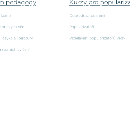
ro pedagogy
Kurzy pro populariz
ý kemp
Dobrodruzi poznání
storických věd
Popularizátoři
jazyka a literatury
Vzdělávání popularizátorů vědy
ratorních cvičení