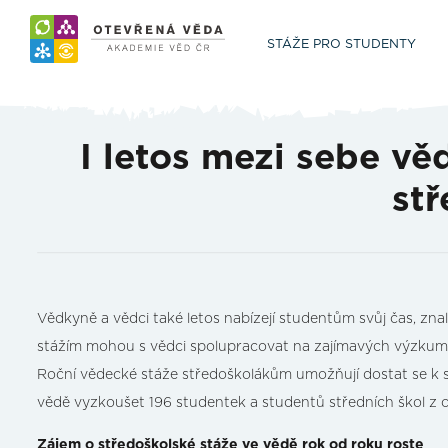
STÁŽE PRO STUDENTY
I letos mezi sebe v
stř
Vědkyně a vědci také letos nabízejí studentům svůj čas, znal
stážím mohou s vědci spolupracovat na zajímavých výzkumnýc
Roční vědecké stáže středoškolákům umožňují dostat se k
vědě vyzkoušet 196 studentek a studentů středních škol z 
Zájem o středoškolské stáže ve vědě rok od roku roste