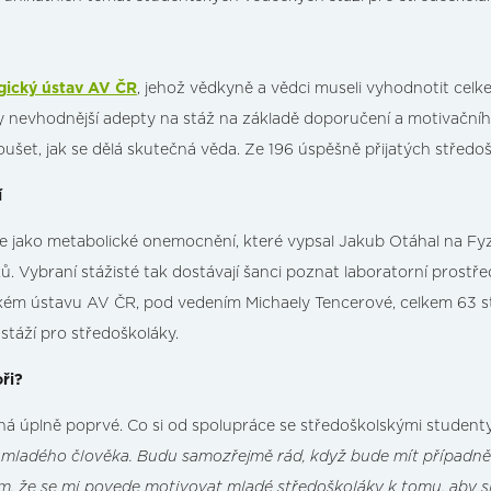
gický ústav AV ČR
, jehož vědkyně a vědci museli vyhodnotit cel
t ty nevhodnější adepty na stáž na základě doporučení a motivač
ušet, jak se dělá skutečná věda. Ze 196 úspěšně přijatých středoš
í
sie jako metabolické onemocnění, které vypsal Jakub Otáhal na Fy
ků. Vybraní stážisté tak dostávají šanci poznat laboratorní pros
ickém ústavu AV ČR, pod vedením Michaely Tencerové, celkem 63 st
stáží pro středoškoláky.
oři?
íná úplně poprvé. Co si od spolupráce se středoškolskými studenty
 mladého člověka. Budu samozřejmě rád, když bude mít případně
 že se mi povede motivovat mladé středoškoláky k tomu, aby si v