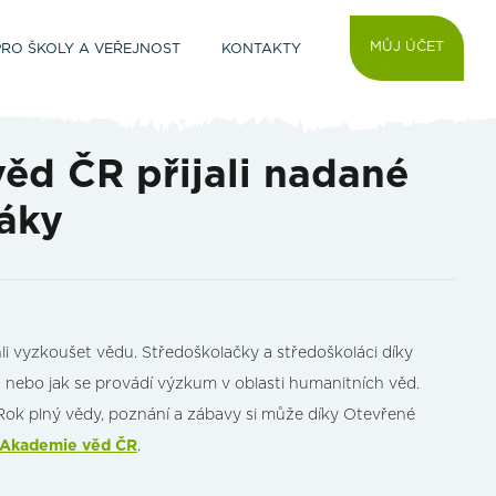
MŮJ ÚČET
PRO ŠKOLY A VEŘEJNOST
KONTAKTY
ěd ČR přijali nadané
láky
hli vyzkoušet vědu. Středoškolačky a středoškoláci díky
 nebo jak se provádí výzkum v oblasti humanitních věd.
k plný vědy, poznání a zábavy si může díky Otevřené
Akademie věd ČR
.