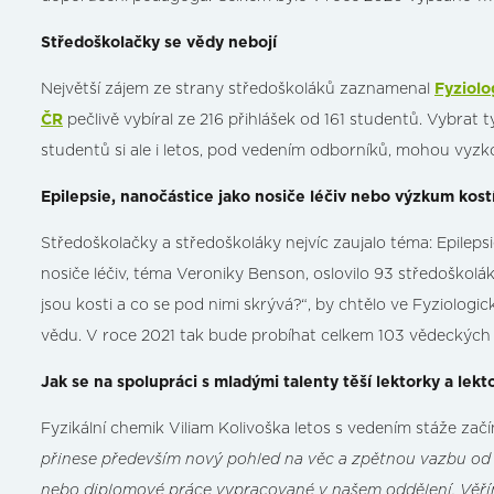
Středoškolačky se vědy nebojí
Největší zájem ze strany středoškoláků zaznamenal
Fyziolo
ČR
pečlivě vybíral ze 216 přihlášek od 161 studentů. Vybra
studentů si ale i letos, pod vedením odborníků, mohou vyzko
Epilepsie, nanočástice jako nosiče léčiv nebo výzkum kost
Středoškolačky a středoškoláky nejvíc zaujalo téma: Epilep
nosiče léčiv, téma Veroniky Benson, oslovilo 93 středoškolá
jsou kosti a co se pod nimi skrývá?“, by chtělo ve Fyziolog
vědu. V roce 2021 tak bude probíhat celkem 103 vědeckých 
Jak se na spolupráci s mladými talenty těší lektorky a lekt
Fyzikální chemik Viliam Kolivoška letos s vedením stáže zač
přinese především nový pohled na věc a zpětnou vazbu od
nebo diplomové práce vypracované v našem oddělení. Věřím,