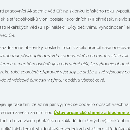
erá pracovníci Akademie věd ČR na sklonku loňského roku vypsali,
středoškoláků vloni poslalo rekordních 1711 přihlášek. Nejvíc se 
lasti lékařských věd (211 přihlášek). Díky pečlivému vyhodnocení l
 věd ČR.
 každoročně obrovský, poslední ročník zcela předčil naše očekáv
 studentek přistoupili opravdu zodpovědně a na mnoho stáží tak 
tech v mnohém osvědčuje a nás velmi těší, že vyhovuje oboustr
roku také společně připravují výstupy ze stáže a své výsledky pa
vdové vědecké činnosti v týmu,“
dodává Všetečková.
evuje také tím, že až na pár výjimek se podařilo obsadit všechna t
 těsném závěsu za ním jsou
Ústav organické chemie a biochemie
lektoři, a to ze všech přihlášek na základě doložených výsledků o
 unikátních témat studentských vědeckých stáží pro středoškolák