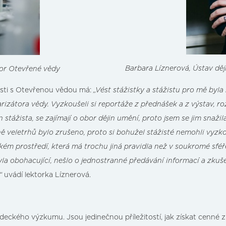
Barbara Líznerová, Ústav dě
tor Otevřené vědy
sti s Otevřenou vědou má:
„Vést stážistky a stážistu pro mě byl
arizátora vědy. Vyzkoušeli si reportáže z přednášek a z výstav, ro
den stážista, se zajímají o obor dějin umění, proto jsem se jim sna
 veletrhů bylo zrušeno, proto si bohužel stážisté nemohli vyzko
ém prostředí, která má trochu jiná pravidla než v soukromé sféře,
byla obohacující, nešlo o jednostranné předávání informací a zku
“
uvádí lektorka Líznerová.
ckého výzkumu. Jsou jedinečnou příležitostí, jak získat cenné 