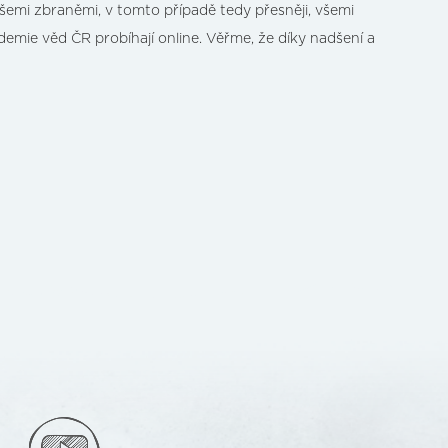
 všemi zbraněmi, v tomto případě tedy přesněji, všemi
emie věd ČR probíhají online. Věřme, že díky nadšení a