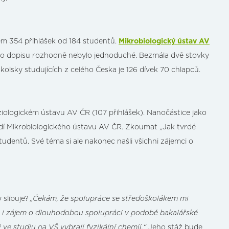
kem 354 přihlášek od 184 studentů.
Mikrobiologický ústav AV
ního dopisu rozhodně nebylo jednoduché. Bezmála dvě stovky
kolsky studujících z celého Česka je 126 dívek 70 chlapců.
ziologickém ústavu AV ČR (107 přihlášek). Nanočástice jako
tředí Mikrobiologického ústavu AV ČR. Zkoumat „Jak tvrdé
udentů. Své téma si ale nakonec našli všichni zájemci o
 slibuje?
„Čekám, že spolupráce se středoškolákem mi
 i zájem o dlouhodobou spolupráci v podobě bakalářské
e studiu na VŠ vybrali fyzikální chemii.“
Jeho stáž bude