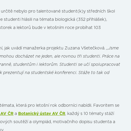
 určitě nebylo pro talentované student(k)y středních škol
studenti hlásili na témata biologická (352 přihlášek),
ektorek a lektorů bude v letošním roce probíhat 103
ání, jak uvádí manažerka projektu Zuzana Všetečková.
„Jsme
mohou docházet ne jeden, ale rovnou tři studenti. Práce na
anně, studentům i lektorům. Studenti se učí spolupracovat
k prezentují na studentské konferenci. Stáže to tak od
émata, která pro letošní rok odborníci nabídli. Favoritem se
 AV ČR
a
Botanický ústav AV ČR
, každý s 10 tématy stáží
borových soutěží a olympiád, motivačního dopisu studenta a
y.