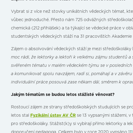
Vybrat si z více než stovky unikátních vědeckých témat, kt
vůbec jednoduché. Přesto nám 725 odvážných středoškolaček a 
chemická (212 přihlášek) a ta týkající se vědecké práce v ob
studentských vědeckých stáží na 31 pracovištích Akademie
Zájem o absolvování vědeckých stáží je mezi středoškoláky
moc rádi, že lektorky a lektoři k velkému zájmu studentů a
svěřeném tématu v malém vědeckém týmu se v posledních le
a komunikovat spolu navzájem, radí si, pomáhají a v závěru 
individuální práce posouvá zase někam dál, směrem k opra
Jakým tématům se budou letos stážisté věnovat?
Rostoucí zájem ze strany středoškolských studujících se proj
letos stal
Fyzikální ústav AV ČR
se 13 vypsanými stážemi, v
pro středoškoláky. Stážist(k)y si vybírají přímo lektorky a 
doporučení pedagoga. Celkem bylo v roce 2020 vypsáno 111