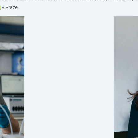
R
v Praze.