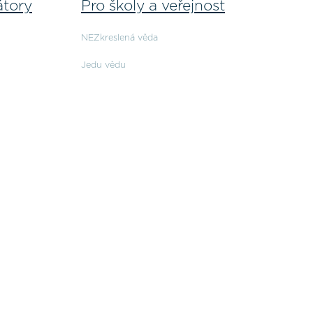
átory
Pro školy a veřejnost
NEZkreslená věda
Jedu vědu