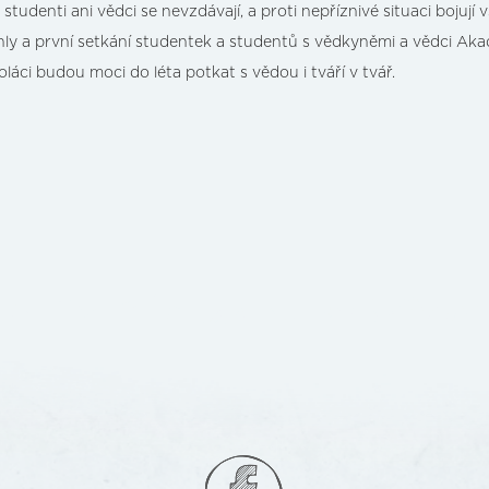
studenti ani vědci se nevzdávají, a proti nepříznivé situaci bojují
ly a první setkání studentek a studentů s vědkyněmi a vědci Akad
áci budou moci do léta potkat s vědou i tváří v tvář.