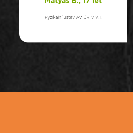
Matyáš B., 17 let
Fyzikální ústav AV ČR, v. v. i.