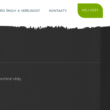
MŮJ ÚČET
PRO ŠKOLY A VEŘEJNOST
KONTAKTY
tevřené vědy.