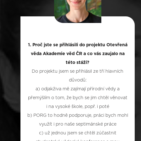
1. Proč jste se přihlásili do projektu Otevřená
věda Akademie věd ČR a co vás zaujalo na
této stáži?
Do projektu jsem se přihlásil ze tří hlavních
důvodů:
a) odjakživa mě zajímají přírodní vědy a
přemýšlím o tom, že bych se jim chtěl věnovat
i na vysoké škole, popř. i poté
b) PORG to hodně podporuje, práci bych mohl
využít i pro naše septimánské práce
c) už jednou jsem se chtěl zúčastnit