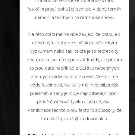
studentské vědecké konference s mou
fyzikální prací, bohužel jsem ale v daný termín
nemohl a tak bych to rád zkusil znovu
Na této stáži mě nejvíce zaujalo, že pracuje s
otevřenými daty, ne s nějakým vědeckým
výzkumem nebo tak, takže je to teoreticky
něco, na co se může podívat každý, ale přitom
to jsou data například z CERNu nebo jiných
známých vědeckých pracovišť. Vesmír mě
vždy fascinoval, fyzika je můj nejoblíbenější
předmět, a tedy je moje nejoblíbenější obor
právě částicová fyzika a astrofyzika.
Kombinace těchto dvou faktorů způsobily, že
tuto stáž považuji za dokonalou.