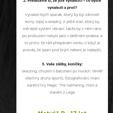
2. Představte si, že jste vynálezci – co byste
vynalezli a proč?
Vynalezl bych spacák, který by byl zároveň
levný, teplý a skladný. A ještě stan, který by
měl lepší systém větrání, takže by v něm ráno
po probuzení nebylo jako v deštném pralese, a
to proto, že rád přespávám venku (i když je
pravda, že spaní pod širým nebem je nejlepší).
3. Vaše záliby, koníčky:
skauting, chození s batohem po horách, téměř
všechny druhy sportů, fotografování, hraní
karetní hry Magic: The Gathering, čtení a
stavění z Lega