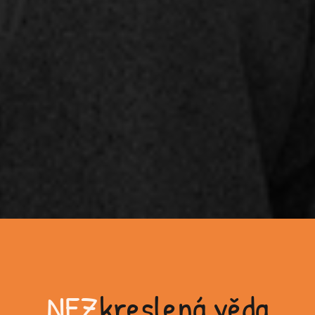
NEZ
kreslená věda