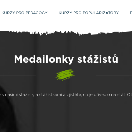
KURZY PRO PEDAGOGY
KURZY PRO POPULARIZÁTORY
Medailonky stážistů
s našimi stážisty a stážistkami a zjistěte, co je přivedlo na stáž O