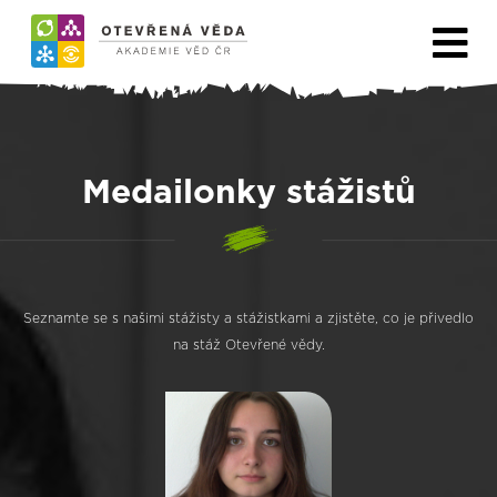
Medailonky stážistů
Seznamte se s našimi stážisty a stážistkami a zjistěte, co je přivedlo
na stáž Otevřené vědy.