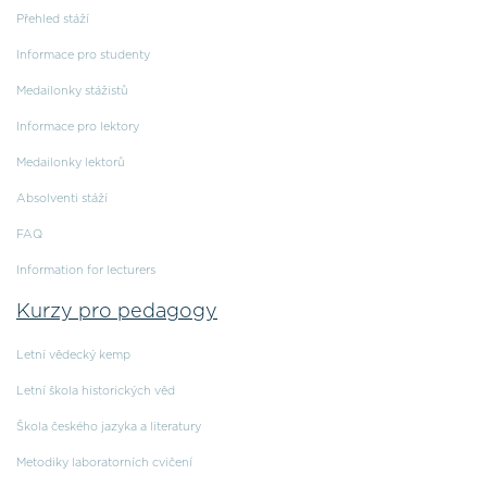
Přehled stáží
Informace pro studenty
Medailonky stážistů
Informace pro lektory
Medailonky lektorů
Absolventi stáží
FAQ
Information for lecturers
Kurzy pro pedagogy
Letní vědecký kemp
Letní škola historických věd
Škola českého jazyka a literatury
Metodiky laboratorních cvičení