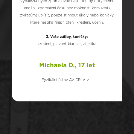
Vynalezla bych zpomalovač času. Ten by dotyčnému
umožnil zpomalení času bez možnosti komukoli (i
zvířatům) ublížit, pouze stihnout úkoly nebo koníčky,
které nestíhá (např. čtení, kreslení, učení).
3. Vaše záliby, koníčky:
kreslení, plavání, klarinet, atletika
Michaela D., 17 let
Fyzikální ústav AV ČR, v. v. i.