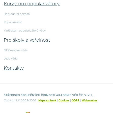
Kurzy pro popularizátory
Dobrodruzi poznání
Popularizátoři
Vzdělávání popularizátorů vědy
Pro školy a veřejnost
NEZkreslená věda
Jedu vědu
Kontakty
STŘEDISKO SPOLEČNÝCH ČINNOSTÍ AKADEMIE VĚD ČR, V. V. I.,
Copyright © 2009-2026 |
Mapa stránek
|
Cookies
|
GDPR
|
Webmaster