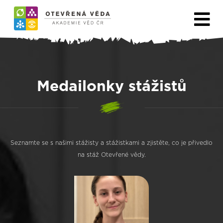
Medailonky stážistů
Seznamte se s našimi stážisty a stážistkami a zjistěte, co je přivedlo
na stáž Otevřené vědy.