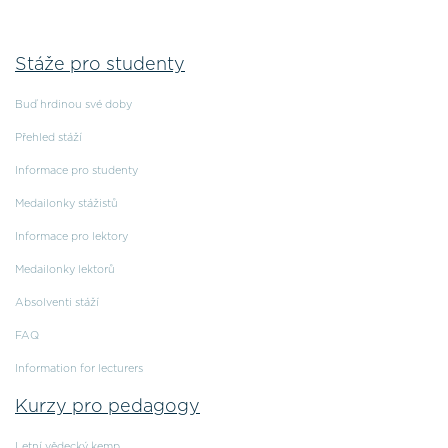
Stáže pro studenty
Buď hrdinou své doby
Přehled stáží
Informace pro studenty
Medailonky stážistů
Informace pro lektory
Medailonky lektorů
Absolventi stáží
FAQ
Information for lecturers
Kurzy pro pedagogy
Letní vědecký kemp