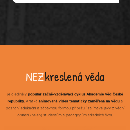
NEZ
kreslená věda
je ojedinělý
popularizačně-vzdělávací cyklus Akademie věd České
republiky.
Krátká
animovaná videa tematicky zaměřená na vědu
a
poznání edukační a zábavnou formou přibližují zajímavé jevy z vědní
oblasti (nejen) studentům a pedagogům středních škol.