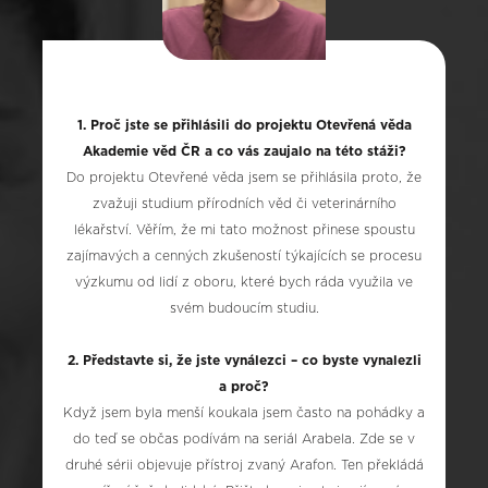
1. Proč jste se přihlásili do projektu Otevřená věda
Akademie věd ČR a co vás zaujalo na této stáži?
Do projektu Otevřené věda jsem se přihlásila proto, že
zvažuji studium přírodních věd či veterinárního
lékařství. Věřím, že mi tato možnost přinese spoustu
zajímavých a cenných zkušeností týkajících se procesu
výzkumu od lidí z oboru, které bych ráda využila ve
svém budoucím studiu.
2. Představte si, že jste vynálezci – co byste vynalezli
a proč?
Když jsem byla menší koukala jsem často na pohádky a
do teď se občas podívám na seriál Arabela. Zde se v
druhé sérii objevuje přístroj zvaný Arafon. Ten překládá