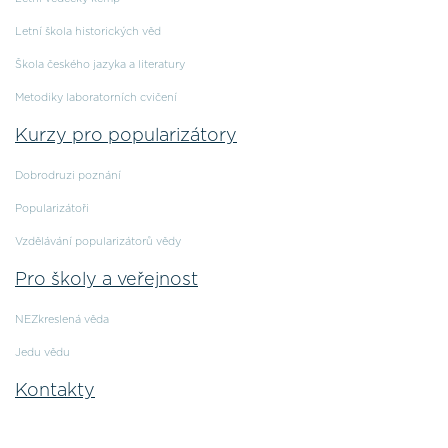
Letní škola historických věd
Škola českého jazyka a literatury
Metodiky laboratorních cvičení
Kurzy pro popularizátory
Dobrodruzi poznání
Popularizátoři
Vzdělávání popularizátorů vědy
Pro školy a veřejnost
NEZkreslená věda
Jedu vědu
Kontakty