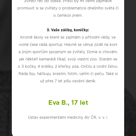
zvířecí řeč do lidské. Přišlo by mi velmi zajímavé
promluvit si se zvířaty o problematice dnešního světa či
o čemkoli jiném.
3. Vaše záliby, koníčky:
Kromě školy ve které se zajímám o přírodní vědy, ve
volné čase ráda sportuji. Hlavně se věnuji jízdě na koni
a jiným sportům spojeným se zvířaty. Doma si chovám,
jak někteří kamarádi říkají, svoji vlastní zoo. Starám se
o 3 kočky, 4 králíky, 2 křečky, psa, činčilu a vodní želvu.
Ráda šiju, háčkuju, kreslím, fotím, vařím či peču. Také si
už přes 7 let píšu osobní deník.
Eva B., 17 let
Ústav experimentální medicíny AV ČR, v. v. i.