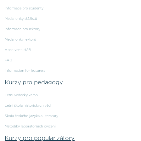
Informace pro studenty
Medailonky stážistů
Informace pro lektory
Medailonky lektorů
Absolventi stáží
FAQ
Information for lecturers
Kurzy pro pedagogy
Letní vědecký kemp
Letní škola historických věd
Škola českého jazyka a literatury
Metodiky laboratorních cvičení
Kurzy pro popularizátory