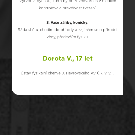
Vytvořila bych AI, která by při rozhovorech v médiích
kontrolovala pravdivost tvrzení.
3. Vaše záliby, koníčky:
Ráda si čtu, chodím do přírody a zajímám se o přírodní
vědy, především fyziku.
Dorota V., 17 let
Ústav fyzikální chemie J. Heyrovského AV ČR, v. v. i.