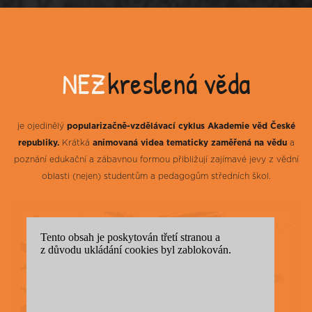
NEZ
kreslená věda
je ojedinělý
popularizačně-vzdělávací cyklus Akademie věd České
republiky.
Krátká
animovaná videa tematicky zaměřená na vědu
a
poznání edukační a zábavnou formou přibližují zajímavé jevy z vědní
oblasti (nejen) studentům a pedagogům středních škol.