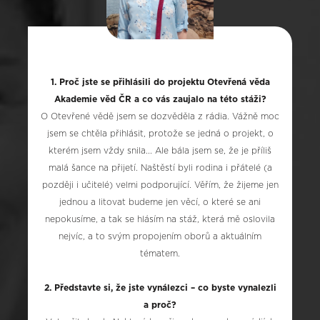
1. Proč jste se přihlásili do projektu Otevřená věda
Akademie věd ČR a co vás zaujalo na této stáži?
O Otevřené vědě jsem se dozvěděla z rádia. Vážně moc
jsem se chtěla přihlásit, protože se jedná o projekt, o
kterém jsem vždy snila... Ale bála jsem se, že je příliš
malá šance na přijetí. Naštěstí byli rodina i přátelé (a
později i učitelé) velmi podporující. Věřím, že žijeme jen
jednou a litovat budeme jen věcí, o které se ani
nepokusíme, a tak se hlásím na stáž, která mě oslovila
nejvíc, a to svým propojením oborů a aktuálním
tématem.
2. Představte si, že jste vynálezci – co byste vynalezli
a proč?