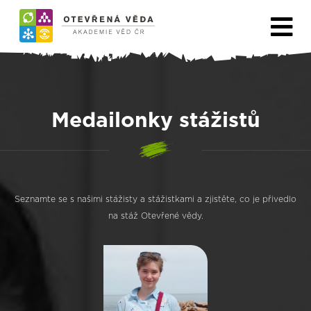
Medailonky stážistů
Seznamte se s našimi stážisty a stážistkami a zjistěte, co je přivedlo
na stáž Otevřené vědy.