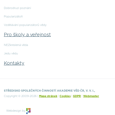
Dobrodruzi poznání
Popularizátoři
Vzdělávání popularizátorů vědy
Pro školy a veřejnost
NEZkreslená věda
Jedu vědu
Kontakty
STŘEDISKO SPOLEČNÝCH ČINNOSTÍ AKADEMIE VĚD ČR, V. V. I.,
Copyright © 2009-2026 |
Mapa stránek
|
Cookies
|
GDPR
|
Webmaster
Webdesign by