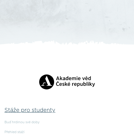
Stáže pro studenty
Buď hrdinou své doby
Přehled stáží