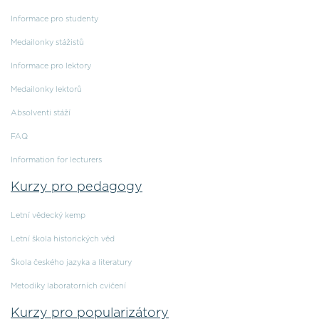
Informace pro studenty
Medailonky stážistů
Informace pro lektory
Medailonky lektorů
Absolventi stáží
FAQ
Information for lecturers
Kurzy pro pedagogy
Letní vědecký kemp
Letní škola historických věd
Škola českého jazyka a literatury
Metodiky laboratorních cvičení
Kurzy pro popularizátory