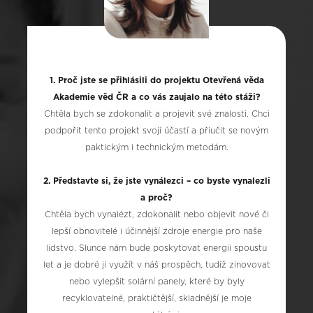
1. Proč jste se přihlásili do projektu Otevřená věda
Akademie věd ČR a co vás zaujalo na této stáži?
Chtěla bych se zdokonalit a projevit své znalosti. Chci
podpořit tento projekt svojí účastí a přiučit se novým
paktickým i technickým metodám.
2. Představte si, že jste vynálezci – co byste vynalezli
a proč?
Chtěla bych vynalézt, zdokonalit nebo objevit nové či
lepší obnovitelé i účinnější zdroje energie pro naše
lidstvo. Slunce nám bude poskytovat energii spoustu
let a je dobré ji využít v náš prospěch, tudíž zinovovat
nebo vylepšit solární panely, které by byly
recyklovatelné, praktičtější, skladnější je moje