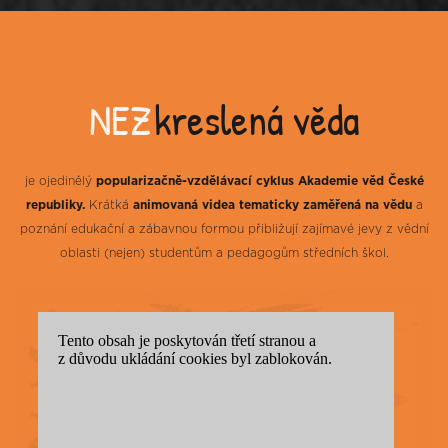
NEZ
kreslená věda
je ojedinělý
popularizačně-vzdělávací cyklus Akademie věd České
republiky.
Krátká
animovaná videa tematicky zaměřená na vědu
a
poznání edukační a zábavnou formou přibližují zajímavé jevy z vědní
oblasti (nejen) studentům a pedagogům středních škol.