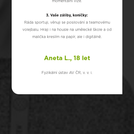
momentální vize.
3. Vaše záliby, koníčky:
Ráda sportuji, věnuji se posilování a teamovému
volejbalu. Hraji i na housle na umělecké škole a od
malička kreslím na papír, ale i digitálně.
Aneta L., 18 let
Fyzikální ústav AV ČR, v. v. i.