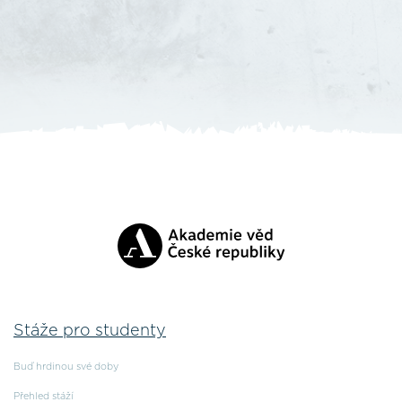
Stáže pro studenty
Buď hrdinou své doby
Přehled stáží