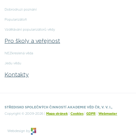
Dobrodruzi poznání
Popularizátoři
Vzdělávání popularizátorů vědy
Pro školy a veřejnost
NEZkreslená věda
Jedu vědu
Kontakty
STŘEDISKO SPOLEČNÝCH ČINNOSTÍ AKADEMIE VĚD ČR, V. V. I.,
Copyright © 2009-2026 |
Mapa stránek
|
Cookies
|
GDPR
|
Webmaster
Webdesign by