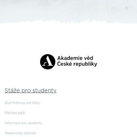
Stáže pro studenty
Buď hrdinou své doby
Přehled stáží
Informace pro studenty
Medailonky stážistů