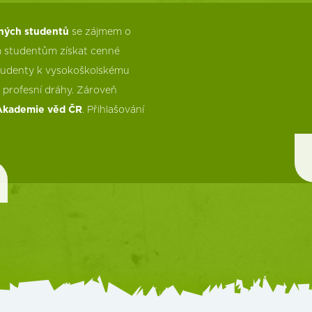
ných studentů
se zájmem o
m studentům získat cenné
studenty k vysokoškolskému
 profesní dráhy. Zároveň
Akademie věd ČR
. Přihlašování