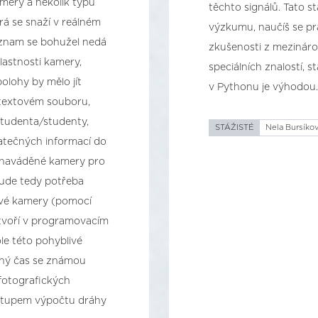
amery a několik typů
těchto signálů. Tato 
rá se snaží v reálném
výzkumu, naučíš se pr
áznam se bohužel nedá
zkušenosti z mezináro
lastnosti kamery,
speciálních znalostí, s
olohy by mělo jít
v Pythonu je výhodou.
textovém souboru,
studenta/studenty,
STÁŽISTÉ
Nela Bursíkov
atečných informací do
o naváděné kamery pro
bude tedy potřeba
livé kamery (pomocí
ytvoří v programovacím
le této pohyblivé
aný čas se známou
 fotografických
ostupem výpočtu dráhy