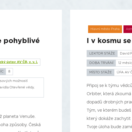
Hlavní město Praha
Ast
e pohyblivé
I v kosmu se
LEKTOR STÁŽE
David P
ký ústav AV ČR, v. v. i.
DOBA TRVÁNÍ
12 měsí
ÍC
8
MÍSTO STÁŽE
ÚFA AV ČR
asových možností
Připoj se k týmu vědců
ravidla Otevřené vědy.
Orbiter, která zkoumá 
dopadů drobných pracho
Tým, ve kterém budeš 
ež planeta Venuše.
který dokáže zachytit 
noha způsoby. Česká
Tvoje úloha bude zaměř