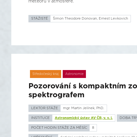
meteoru v atmosféře.
STÁŽISTÉ
Šimon Theodore Donovan, Ernest Levkovich
Středočeský kraj
Astronomie
Pozorování s kompaktním z
spektrografem
LEKTOR STÁŽE
mgr. Martin Jelínek, PhD.
INSTITUCE
Astronomický ústav AV ČR, v. v. i.
DOBA TR
POČET HODIN STÁŽE ZA MĚSÍC
8