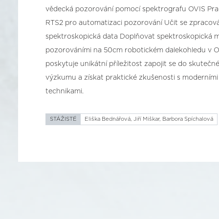
vědecká pozorování pomocí spektrografu OVIS Pra
RTS2 pro automatizaci pozorování Učit se zpracov
spektroskopická data Doplňovat spektroskopická m
pozorováními na 50cm robotickém dalekohledu v O
poskytuje unikátní příležitost zapojit se do skute
výzkumu a získat praktické zkušenosti s moderním
technikami.
STÁŽISTÉ
Eliška Bednářová, Jiří Miškar, Barbora Spíchalová