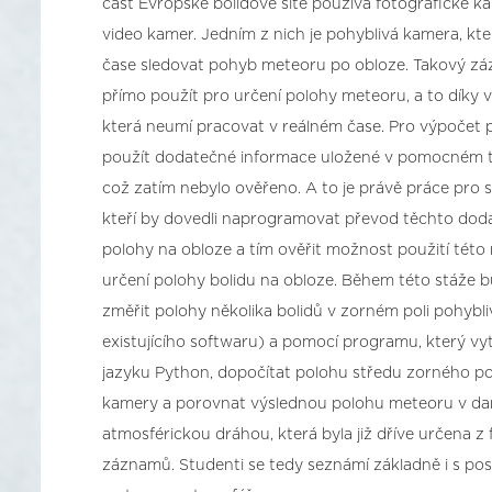
část Evropské bolidové sítě používá fotografické k
video kamer. Jedním z nich je pohyblivá kamera, kte
čase sledovat pohyb meteoru po obloze. Takový z
přímo použít pro určení polohy meteoru, a to díky v
která neumí pracovat v reálném čase. Pro výpočet p
použít dodatečné informace uložené v pomocném 
což zatím nebylo ověřeno. A to je právě práce pro 
kteří by dovedli naprogramovat převod těchto dod
polohy na obloze a tím ověřit možnost použití tét
určení polohy bolidu na obloze. Během této stáže 
změřit polohy několika bolidů v zorném poli pohyb
existujícího softwaru) a pomocí programu, který v
jazyku Python, dopočítat polohu středu zorného po
kamery a porovnat výslednou polohu meteoru v d
atmosférickou dráhou, která byla již dříve určena z
záznamů. Studenti se tedy seznámí základně i s p