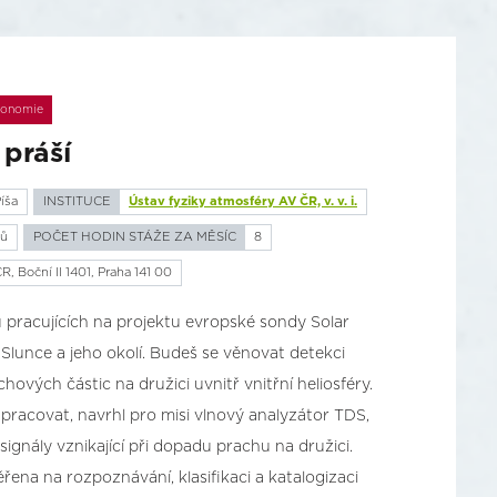
ronomie
 práší
íša
INSTITUCE
Ústav fyziky atmosféry AV ČR, v. v. i.
ců
POČET HODIN STÁŽE ZA MĚSÍC
8
, Boční II 1401, Praha 141 00
 pracujících na projektu evropské sondy Solar
Slunce a jeho okolí. Budeš se věnovat detekci
vých částic na družici uvnitř vnitřní heliosféry.
pracovat, navrhl pro misi vlnový analyzátor TDS,
signály vznikající při dopadu prachu na družici.
ena na rozpoznávání, klasifikaci a katalogizaci