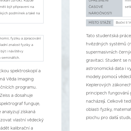
etkání za rok). Každé
UPŘESNĚNÍ
min
měli být připraveni na
ČASOVÉ
set
ckých podmínek a také na
NÁROČNOSTI
MÍSTO STÁŽE
Boční II 1
Tato studentská práce
nomii, fyziku a zpracování
hvězdných systémů (na
ladní znalost fyziky a
být i návštěvy
supermasivnı́ch černýc
 seminářích.
gravitaci. Student se n
astronomická data i vy
ckou spektroskopií a
modely pomocı́ vědeck
ená Věda Imaging
Keplerových zákonech,
očnících programu.
principech fungovánı́ g
 Zeiss a dosahuje
nacházejı́. Celkově te
 spektrograf funguje,
oblasti fyziky, matem
 analyzují získaná
plochu pro dalšı́ stud
zovat vlastní vědecký
dět kalibrační a