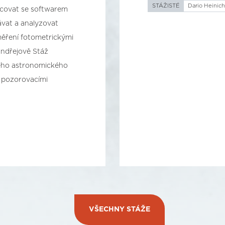
STÁŽISTÉ
Dario Heinic
covat se softwarem
ávat a analyzovat
ěření fotometrickými
ndřejově Stáž
čného astronomického
i pozorovacími
VŠECHNY STÁŽE