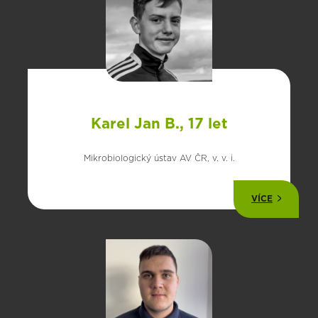
Karel Jan B., 17 let
Mikrobiologický ústav AV ČR, v. v. i.
VÍCE