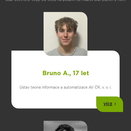
Bruno A., 17 let
Ústav teorie informace a automatizace AV ČR, v. v. i.
VÍCE