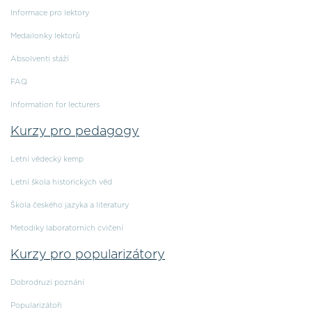
Informace pro lektory
Medailonky lektorů
Absolventi stáží
FAQ
Information for lecturers
Kurzy pro pedagogy
Letní vědecký kemp
Letní škola historických věd
Škola českého jazyka a literatury
Metodiky laboratorních cvičení
Kurzy pro popularizátory
Dobrodruzi poznání
Popularizátoři