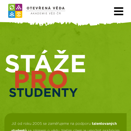
STÁŽE
PRO
STUDENTY
Již od roku 2005 se zaměřujeme na podporu
talentovaných
studentů
se zájmem o vědu. Našim cílem je umožnit pražským