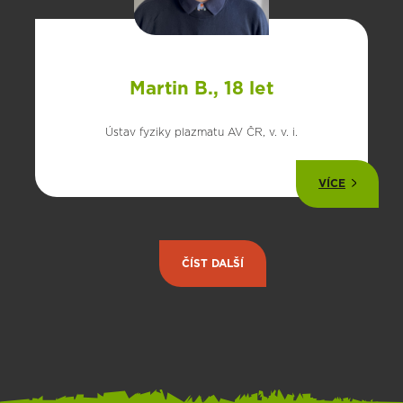
Martin B., 18 let
Ústav fyziky plazmatu AV ČR, v. v. i.
VÍCE
ČÍST DALŠÍ