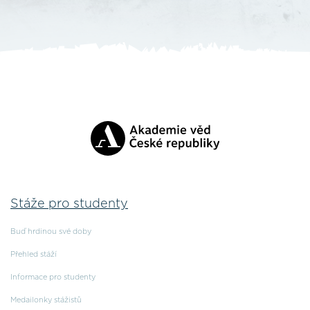
Stáže pro studenty
Buď hrdinou své doby
Přehled stáží
Informace pro studenty
Medailonky stážistů