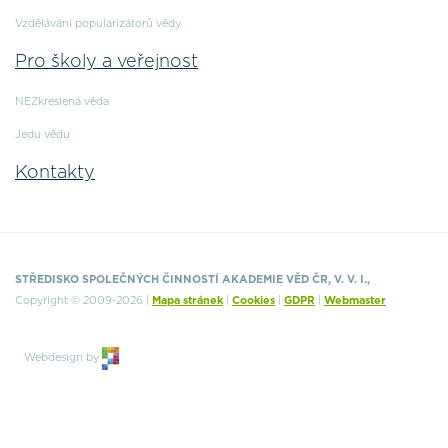
Vzdělávání popularizátorů vědy
Pro školy a veřejnost
NEZkreslená věda
Jedu vědu
Kontakty
STŘEDISKO SPOLEČNÝCH ČINNOSTÍ AKADEMIE VĚD ČR, V. V. I.,
Copyright © 2009-2026 |
Mapa stránek
|
Cookies
|
GDPR
|
Webmaster
Webdesign by