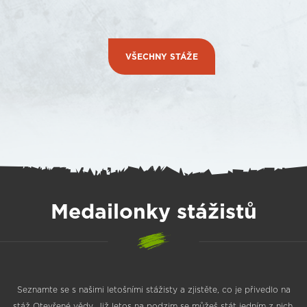
VŠECHNY STÁŽE
Medailonky stážistů
Seznamte se s našimi letošními stážisty a zjistěte, co je přivedlo na
stáž Otevřené vědy. Již letos na podzim se můžeš stát jedním z nich.